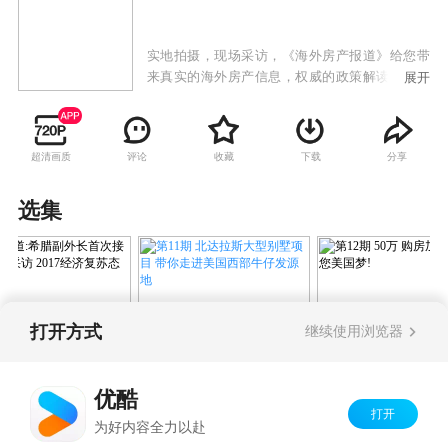
实地拍摄，现场采访，《海外房产报道》给您带
来真实的海外房产信息，权威的政策解读，客观
展开
的市场分析，为您海外置业提供信息服务。同时
还有相关专题为您提供全面细致的信息服务。
超清画质
评论
收藏
下载
分享
选集
打开方式
继续使用浏览器
第11期 北达拉斯大型别墅项
报道:希腊副外长
第12期 50万 购
目 带你走进美国西部牛仔发
接受自媒体采访
民 圆您美国梦!
源地
优酷
17经济复苏态势明朗
打开
Copyright©
2026
优酷 youku.com
版权所有
为好内容全力以赴
京ICP备06050721号-1