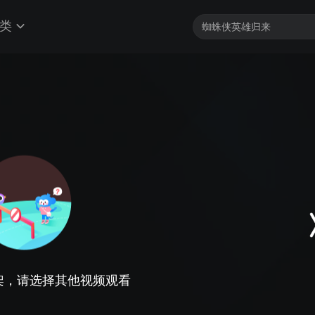
类
架，请选择其他视频观看