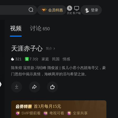
会员特惠
登录
历史
客户端
视频
讨论
650
天涯赤子心
简介
321
7.3分
家庭
民国
情感
陈朱煌 寇世勋 冯绍峰 隋俊波 | 孤儿小君小杰踏海寻父，豪
门恩怨中揭示真情，海峡两岸的泪与希望之旅。
首3月每月15元