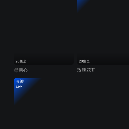
26集全
20集全
母亲心
玫瑰花开
豆瓣
7.6分