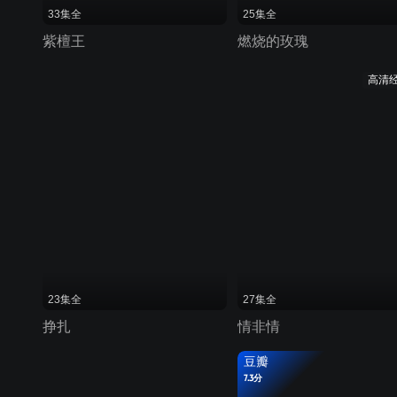
33集全
25集全
紫檀王
燃烧的玫瑰
高清
23集全
27集全
挣扎
情非情
豆瓣
7.3分