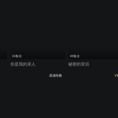
34集全
48集全
你是我的亲人
秘密的背后
高清经典
VI