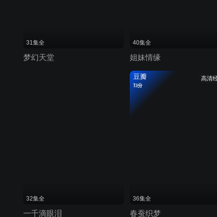
31集全
40集全
梦幻天堂
姐妹情缘
豆瓣
高清
7.1分
32集全
36集全
一千滴眼泪
春蚕织梦