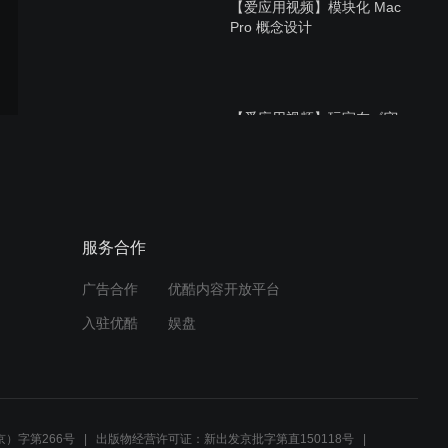
【爱应用视频】模块化 Mac
Pro 概念设计
【爱应用视频】玩家在《守
望先锋》中求婚成功
【爱应用视频】VR游戏 - 二
服务合作
战之中国战场
广告合作
优酷内容开放平台
入驻优酷
娱盘
【爱应用视频】iOS 11 概念
视频
）字第266号
出版物经营许可证：新出发京批字第直150118号