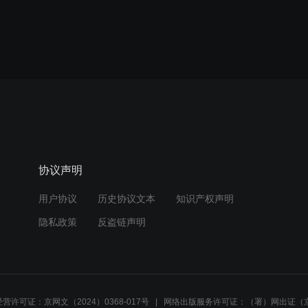
协议声明
用户协议
历史协议文本
知识产权声明
隐私政策
反盗链声明
营许可证：京网文（2024）0368-017号
网络出版服务许可证：（署）网出证（京