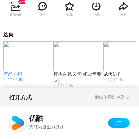
超清画质
评论
收藏
下载
分享
选集
0
02:13
01:40
产品介绍
模拟台风天气测试(简要
试块制作
2017-04-05
2017-04-05
版)
2017-04-05
打开方式
继续使用浏览器
Copyright©
2026
优酷 youku.com
版权所有
京ICP备06050721号-1
优酷
打开
为好内容全力以赴