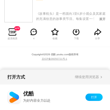
《故事枕头》是一档面向3至6岁小观众及其家庭
的充满创意的故事类节目。每集设置一个主题，
展开
通过楚楚、小精灵、电视机三个角色的对话体现
本集主题，借助视频短片、图片、文字注解等方
式将本集主题作详尽解释和描述，让小观众在轻
超清画质
收藏
下载
分享
4
松的方式中学到知识。
Copyright©
2026
优酷 youku.com
版权所有
京ICP备06050721号-1
打开方式
继续使用浏览器
优酷
打开
为好内容全力以赴