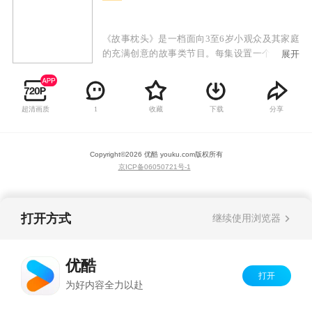
《故事枕头》是一档面向3至6岁小观众及其家庭
的充满创意的故事类节目。每集设置一个主题，
展开
通过楚楚、小精灵、电视机三个角色的对话体现
本集主题，借助视频短片、图片、文字注解等方
式将本集主题作详尽解释和描述，让小观众在轻
超清画质
收藏
下载
分享
1
松的方式中学到知识。
Copyright©
2026
优酷 youku.com
版权所有
京ICP备06050721号-1
打开方式
继续使用浏览器
优酷
打开
为好内容全力以赴