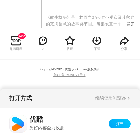
《故事枕头》是一档面向3至6岁小观众及其家庭
的充满创意的故事类节目。每集设置一个主题，
展开
通过楚楚、小精灵、电视机三个角色的对话体现
本集主题，借助视频短片、图片、文字注解等方
式将本集主题作详尽解释和描述，让小观众在轻
超清画质
收藏
下载
分享
2
松的方式中学到知识。
Copyright©
2026
优酷 youku.com
版权所有
京ICP备06050721号-1
打开方式
继续使用浏览器
优酷
打开
为好内容全力以赴