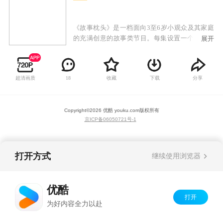
《故事枕头》是一档面向3至6岁小观众及其家庭
的充满创意的故事类节目。每集设置一个主题，
展开
通过楚楚、小精灵、电视机三个角色的对话体现
本集主题，借助视频短片、图片、文字注解等方
式将本集主题作详尽解释和描述，让小观众在轻
超清画质
收藏
下载
分享
18
松的方式中学到知识。
Copyright©
2026
优酷 youku.com
版权所有
京ICP备06050721号-1
打开方式
继续使用浏览器
优酷
打开
为好内容全力以赴