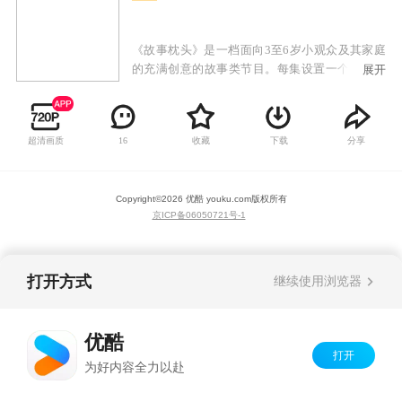
《故事枕头》是一档面向3至6岁小观众及其家庭
的充满创意的故事类节目。每集设置一个主题，
展开
通过楚楚、小精灵、电视机三个角色的对话体现
本集主题，借助视频短片、图片、文字注解等方
式将本集主题作详尽解释和描述，让小观众在轻
超清画质
收藏
下载
分享
16
松的方式中学到知识。
Copyright©
2026
优酷 youku.com
版权所有
京ICP备06050721号-1
打开方式
继续使用浏览器
优酷
打开
为好内容全力以赴