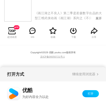
《画江湖之不良人》第二季是若森数字出品的大
型三维武侠动画《画江湖》系列之《不良人》的
展开
第二部作品。龙泉宝藏重现于世，不良人、玄冥
教、通文馆、幻音坊、天师府等江湖势力闻风而
动！问诸王，谁能扬刀立马号令天下！大唐遗孤
超清画质
收藏
下载
分享
696
李星云这个龙泉宝藏的关键人物，是再造大唐盛
世还是退隐江湖？林轩与子凡是否能解开误会再
续情缘？天机难测，世人为棋，《画江湖之不良
Copyright©
2026
优酷 youku.com
版权所有
人》第二季继续为你演绎浪漫而辉煌的中国式传
京ICP备06050721号-1
奇武侠！
打开方式
继续使用浏览器
优酷
打开
为好内容全力以赴