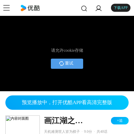
下载APP
请允许cookie存储
重试
预览播放中，打开优酷APP看高清完整版
画江湖之不良人 第二季
+追
.
.
天机难测世人皆为棋子
9.0分
共40话