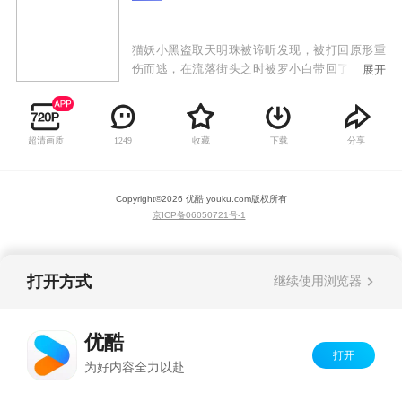
猫妖小黑盗取天明珠被谛听发现，被打回原形重
伤而逃，在流落街头之时被罗小白带回了家，起
展开
名罗小黑。有一天小黑突然变成了人形，告诉小
白自己要暂时离开去完成师父交给自己的任务。
却在离开之后因为师傅交给自己的任务又回到了
超清画质
收藏
下载
分享
1249
小白身边，等待着他们的会是什么呢？
Copyright©
2026
优酷 youku.com
版权所有
京ICP备06050721号-1
打开方式
继续使用浏览器
优酷
打开
为好内容全力以赴