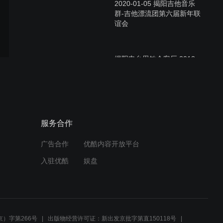
2020-01-05 揭阳吉他音乐
群-吉他漂流团第六届新年联
谊会
揭阳电台思敏会客厅 2013-
8-31
流行舞《Fantastic baby》-
服务合作
Lisa流行舞工作室
广告合作
优酷内容开放平台
入驻优酷
娱盘
歌曲《红蜻蜓》- 蔡烨珩、
杨帆、杨泓
）字第266号
出版物经营许可证：新出发京批字第直150118号