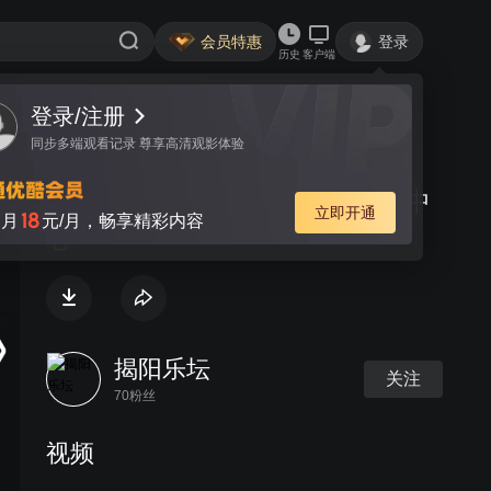
会员特惠
登录
历史
客户端
登录/注册
视频
讨论
同步多端观看记录 尊享高清观影体验
舞蹈《舞动精灵》- 红燕子舞蹈中
立即开通
18
月
元/月，畅享精彩内容
心
揭阳乐坛
关注
70粉丝
视频