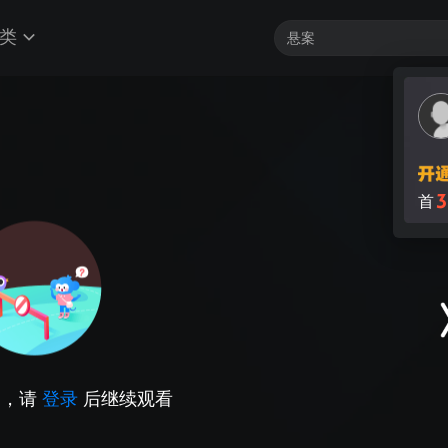
类
3
首
因，请
登录
后继续观看