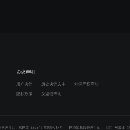
协议声明
用户协议
历史协议文本
知识产权声明
隐私政策
反盗链声明
营许可证：京网文（2024）0368-017号
网络出版服务许可证：（署）网出证（京