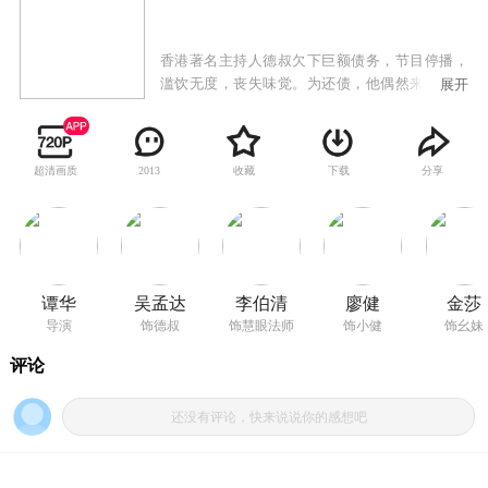
香港著名主持人德叔欠下巨额债务，节目停播，
滥饮无度，丧失味觉。为还债，他偶然来到黄龙
展开
溪古镇，不料开启了一出意想不到、妙趣横生的
爆笑幽默人生喜剧。“憨豆”小健从小无父无母，
在镇上吃百家饭长大，梦想让失传多年的火龙复
超清画质
收藏
下载
分享
2013
活，为大家找回昔日快乐。他苦练绝技，由于不
得要领，总是伤痕累累，让人哭笑不得。“愣头
青”幺妹对小健暗生情愫，总想帮忙，却总帮倒
忙。与“大人物”德叔的邂逅，让小健重燃希望，
召集三教九流的奇人异士，重建火龙剧团……
谭华
吴孟达
李伯清
廖健
金莎
导演
饰德叔
饰慧眼法师
饰小健
饰幺妹