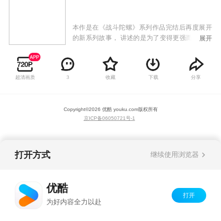
本作是在《战斗陀螺》系列作品完结后再度展开
的新系列故事， 讲述的是为了变得更强而正在旅
展开
行的少年钢银河，在偶然的机会下认识了同样热
爱战斗陀螺的小学生汤宫健太。此后两人以战斗
陀螺为缘由不断认识着更多的伙伴和对手，并逐
超清画质
收藏
下载
分享
3
渐成长起来的故事。
Copyright©
2026
优酷 youku.com
版权所有
京ICP备06050721号-1
打开方式
继续使用浏览器
优酷
打开
为好内容全力以赴