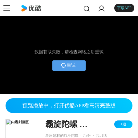
下载APP
数据获取失败，请检查网络之后重试
重试
预览播放中，打开优酷APP看高清完整版
霸旋陀螺 钢铁战魂
+追
.
.
星座题材的战斗陀螺
7.8分
共51话