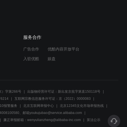
服务合作
广告合作
优酷内容开放平台
入驻优酷
娱盘
）字第266号
出版物经营许可证：新出发京批字第直150118号
6214
互联网宗教信息服务许可证：京（2022）0000083
10报警服务
北京互联网举报中心
北京12345文化市场举报热线
00580、邮箱youkujubao@service.alibaba.com
廉正举报邮箱：wenyulianzheng@alibaba-inc.com
算法公示