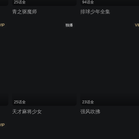
25话全
94话全
青之驱魔师
排球少年全集
VIP
独播
VI
25话全
23话全
天才麻将少女
强风吹拂
VIP