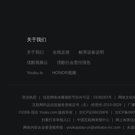
关于我们
关于我们
在线反馈
帧享设备说明
优酷视频云
优酷社会责任报告
Youku.tv
HONOR视频
营业执照
信息网络传播视听节目许可证：0108283号
网络文化经
互联网药品信息服务资格证书（京）-经营性-2015-0029
广播
©2006-现在 Youku.com 版权所有
京ICP证060288号
京ICP备060
扫黄打非举报入口
中国互联网举报中心
网上有害信
网络内容从业者违规举报：youkujubao-zx@alibaba-inc.com
未成年