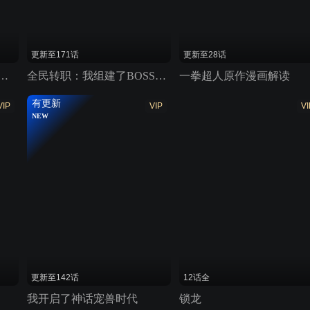
更新至171话
更新至28话
私商：我用辣条换金砖
全民转职：我组建了BOSS军团
一拳超人原作漫画解读
有更新
VIP
VIP
VI
NEW
更新至142话
12话全
我开启了神话宠兽时代
锁龙