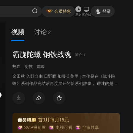
会员特惠
登录
历史
客户端
视频
讨论
2
霸旋陀螺 钢铁战魂
简介
热血
竞技
冒险
金田秋 入野自由 日野聪 加藤英美里 | 本作是在《战斗陀
螺》系列作品完结后再度展开的新系列故事， 讲述的是为
了变得更强而正在旅行的少年钢银河，在偶然的机会下认
识了同样热爱战斗陀螺的小学生汤宫健太。此后两人以战
斗陀螺为缘由不断认识着更多的伙伴和对手，并逐渐成长
起来的故事。
首3月每月15元