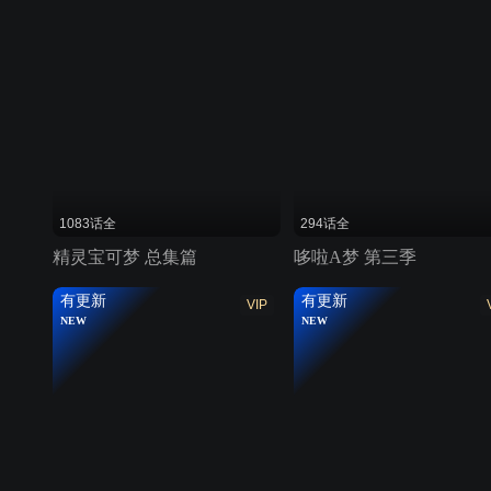
1083话全
294话全
精灵宝可梦 总集篇
哆啦A梦 第三季
有更新
有更新
VIP
NEW
NEW