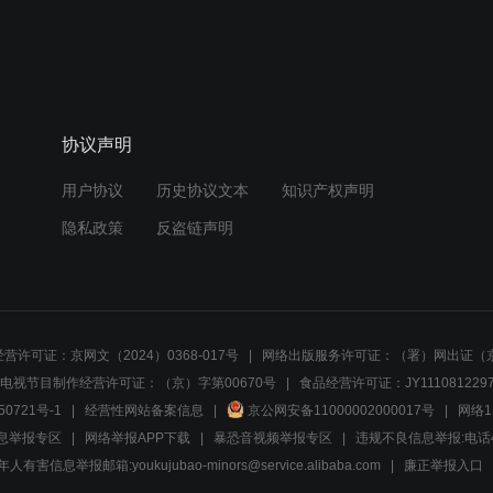
协议声明
用户协议
历史协议文本
知识产权声明
隐私政策
反盗链声明
营许可证：京网文（2024）0368-017号
网络出版服务许可证：（署）网出证（京
电视节目制作经营许可证：（京）字第00670号
食品经营许可证：JY1110812297
50721号-1
经营性网站备案信息
京公网安备11000002000017号
网络1
息举报专区
网络举报APP下载
暴恐音视频举报专区
违规不良信息举报:电话40081
人有害信息举报邮箱:youkujubao-minors@service.alibaba.com
廉正举报入口