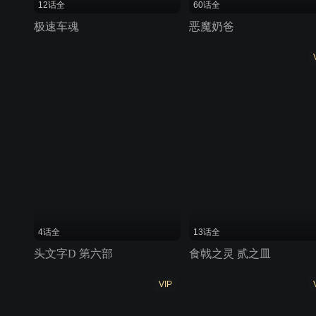
12话全
60话全
极速车魂
恶魔奶爸
4话全
13话全
头文字D 第六部
食戟之灵 贰之皿
VIP