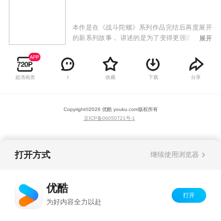
本作是在《战斗陀螺》系列作品完结后再度展开
的新系列故事， 讲述的是为了变得更强而正在旅
展开
行的少年钢银河，在偶然的机会下认识了同样热
爱战斗陀螺的小学生汤宫健太。此后两人以战斗
陀螺为缘由不断认识着更多的伙伴和对手，并逐
超清画质
收藏
下载
分享
1
渐成长起来的故事。
Copyright©
2026
优酷 youku.com
版权所有
京ICP备06050721号-1
打开方式
继续使用浏览器
优酷
打开
为好内容全力以赴