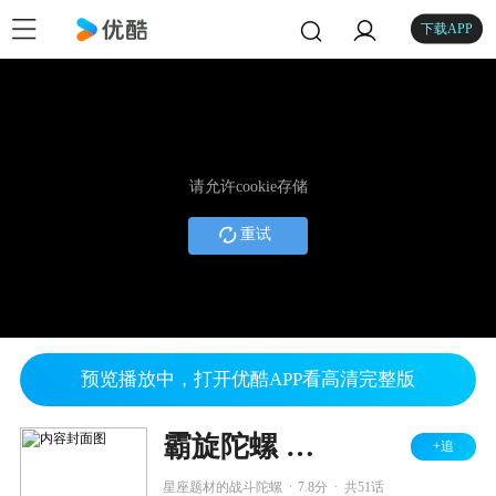
下载APP
请允许cookie存储
重试
预览播放中，打开优酷APP看高清完整版
霸旋陀螺 钢铁战魂
+追
.
.
星座题材的战斗陀螺
7.8分
共51话