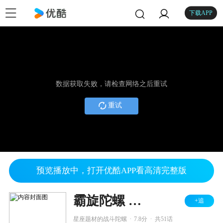
下载APP
数据获取失败，请检查网络之后重试
重试
预览播放中，打开优酷APP看高清完整版
霸旋陀螺 钢铁战魂
+追
.
.
星座题材的战斗陀螺
7.8分
共51话