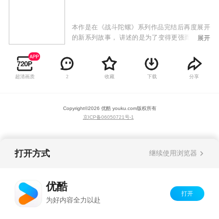
本作是在《战斗陀螺》系列作品完结后再度展开
的新系列故事， 讲述的是为了变得更强而正在旅
展开
行的少年钢银河，在偶然的机会下认识了同样热
爱战斗陀螺的小学生汤宫健太。此后两人以战斗
陀螺为缘由不断认识着更多的伙伴和对手，并逐
超清画质
收藏
下载
分享
2
渐成长起来的故事。
Copyright©
2026
优酷 youku.com
版权所有
京ICP备06050721号-1
打开方式
继续使用浏览器
优酷
打开
为好内容全力以赴