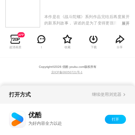
本作是在《战斗陀螺》系列作品完结后再度展开
的新系列故事， 讲述的是为了变得更强而正在旅
展开
行的少年钢银河，在偶然的机会下认识了同样热
爱战斗陀螺的小学生汤宫健太。此后两人以战斗
陀螺为缘由不断认识着更多的伙伴和对手，并逐
超清画质
收藏
下载
分享
1
渐成长起来的故事。
Copyright©
2026
优酷 youku.com
版权所有
京ICP备06050721号-1
打开方式
继续使用浏览器
优酷
打开
为好内容全力以赴