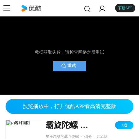
下载APP
数据获取失败，请检查网络之后重试
重试
预览播放中，打开优酷APP看高清完整版
霸旋陀螺 钢铁战魂
+追
.
.
星座题材的战斗陀螺
7.8分
共51话