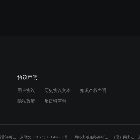
协议声明
用户协议
历史协议文本
知识产权声明
隐私政策
反盗链声明
营许可证：京网文（2024）0368-017号
网络出版服务许可证：（署）网出证（京