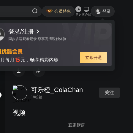
会员特惠
登录
历史
客户端
登录/注册
视频
讨论
同步多端观看记录 尊享高清观影体验
Sketch symbol
立即开通
15
月每月
元，畅享精彩内容
可乐橙_ColaChan
关注
18粉丝
视频
宜家厨房