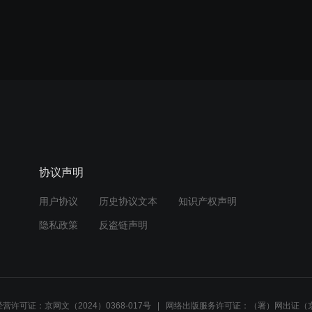
协议声明
用户协议
历史协议文本
知识产权声明
隐私政策
反盗链声明
营许可证：京网文（2024）0368-017号
网络出版服务许可证：（署）网出证（京