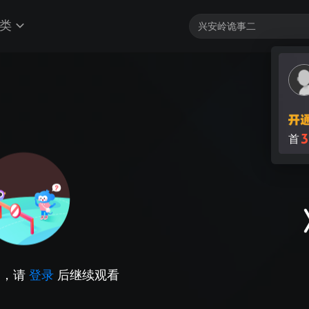
类
3
首
因，请
登录
后继续观看