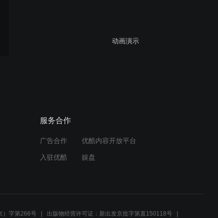
动画演示
Sketch symbol
服务合作
广告合作
优酷内容开放平台
Sketch Symbol嵌套
入驻优酷
娱盘
Sketch Overrides
）字第266号
出版物经营许可证：新出发京批字第直150118号