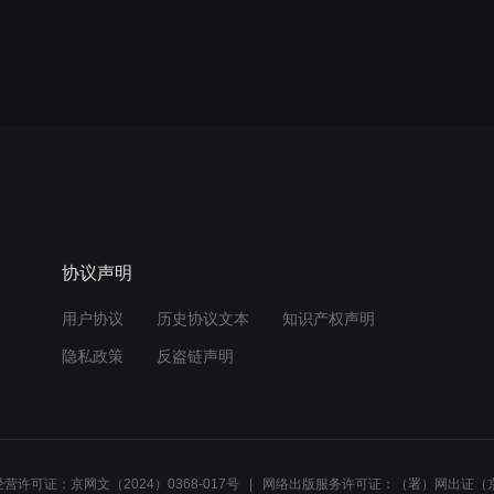
协议声明
用户协议
历史协议文本
知识产权声明
隐私政策
反盗链声明
营许可证：京网文（2024）0368-017号
网络出版服务许可证：（署）网出证（京