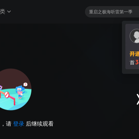
类
3
首
因，请
登录
后继续观看