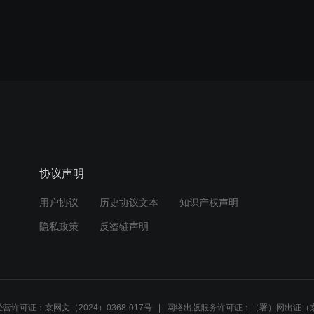
协议声明
用户协议
历史协议文本
知识产权声明
隐私政策
反盗链声明
营许可证：京网文（2024）0368-017号
网络出版服务许可证：（署）网出证（京