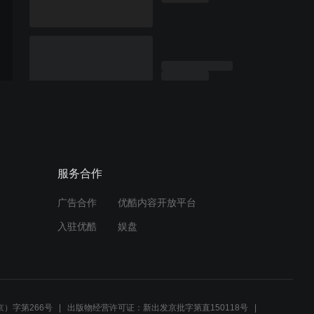
服务合作
广告合作
优酷内容开放平台
入驻优酷
娱盘
）字第266号
出版物经营许可证：新出发京批字第直150118号