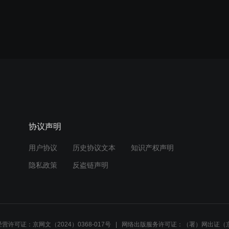
协议声明
用户协议
历史协议文本
知识产权声明
隐私政策
反盗链声明
营许可证：京网文（2024）0368-017号
网络出版服务许可证：（署）网出证（京