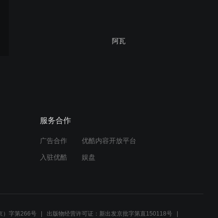
阿瓦
税务新风赞
服务合作
广告合作
优酷内容开放平台
门前情思大碗茶
入驻优酷
娱盘
千古一醉
）字第266号
出版物经营许可证：新出发京批字第直150118号