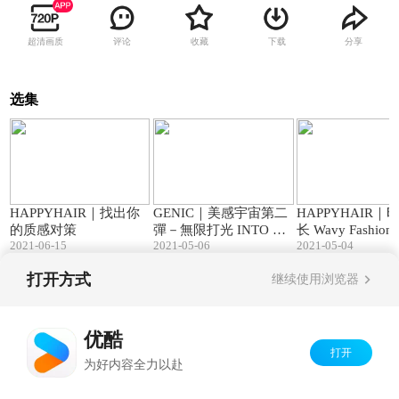
超清画质
评论
收藏
下载
分享
选集
00:30
00:30
HAPPYHAIR｜找出你
GENIC｜美感宇宙第二
HAPPYHAIR｜
的质感对策
彈－無限打光 INTO TH
长 Wavy Fashion
2021-06-15
E SPACE
2021-05-06
2021-05-04
打开方式
继续使用浏览器
Copyright©
2026
优酷 youku.com
版权所有
京ICP备06050721号-1
优酷
打开
为好内容全力以赴