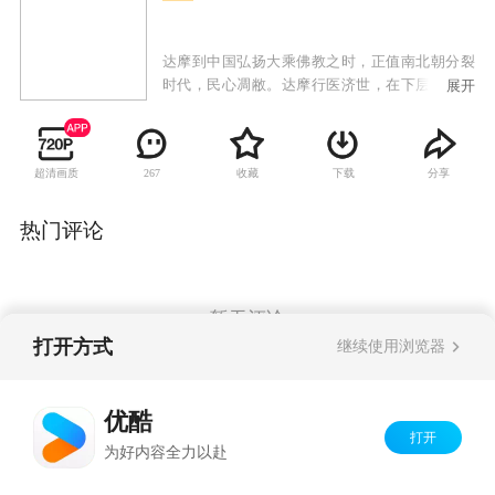
达摩到中国弘扬大乘佛教之时，正值南北朝分裂
时代，民心凋敝。达摩行医济世，在下层百姓中
展开
广结善缘。他救助了面临被焚噩运的麻疯女小
婵，在日久相处中小婵心生爱慕，这给潜心修炼
的达摩带来诸多不便。达摩到达北魏，国师流支
超清画质
收藏
下载
分享
267
三藏自觉地位受到威胁，便使出种种手段想将达
摩驱出中原。达摩与流支三藏展开了不屈不挠的
斗争，最终达摩不但战胜了对手，更战胜了接踵
热门评论
而来的情感诱惑。少林寺，达摩面壁九年，对禅
理和武功都有了更深的彻悟，并由此在中国佛教
界倡导了禅宗的兴起。
暂无评论
打开方式
继续使用浏览器
Copyright©
2026
优酷 youku.com
版权所有
优酷
京ICP备06050721号-1
打开
为好内容全力以赴