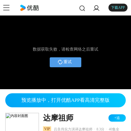
下载APP
数据获取失败，请检查网络之后重试
重试
预览播放中，打开优酷APP看高清完整版
达摩祖师
+追
.
.
VIP
吕良伟实力演译达摩祖师
8.3分
40集全