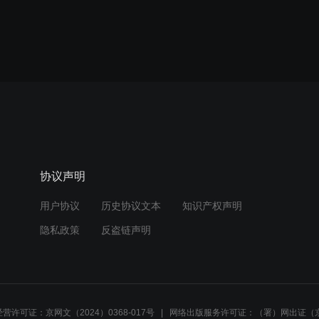
协议声明
用户协议
历史协议文本
知识产权声明
隐私政策
反盗链声明
营许可证：京网文（2024）0368-017号
网络出版服务许可证：（署）网出证（京