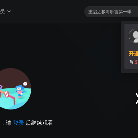
类
3
首
因，请
登录
后继续观看