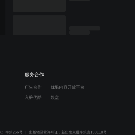
服务合作
广告合作
优酷内容开放平台
入驻优酷
娱盘
）字第266号
出版物经营许可证：新出发京批字第直150118号