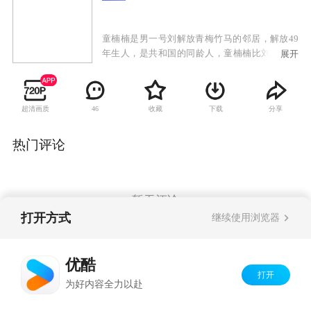
童楠楠是男一号刘解放青梅竹马的邻居，解放49
年生人，是共和国的同龄人，童楠楠比刘解放小
展开
几岁，整天跟在刘解放身后，像个小跟班，刘解
放也一直把童楠楠当成小孩儿。但殊不知在时尚
女性童楠楠的心中，早已经暗暗萌发了对刘解放
超清画质
收藏
下载
分享
46
哥哥的爱慕之情，但这时的解放心里全是“大事
儿”，为了实现理想义无反顾的去当兵了。军人也
要谈婚论嫁，童楠楠始终不忘解放，但是刘解放
热门评论
最终是否能明白童楠楠的心意，是否能选择她作
为自己的终身伴侣呢。这就要在故事里找答案
了。
暂无评论
打开方式
继续使用浏览器
Copyright©
2026
优酷 youku.com
版权所有
优酷
京ICP备06050721号-1
打开
为好内容全力以赴