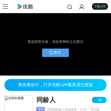
下载APP
数据获取失败，请检查网络之后重试
重试
预览播放中，打开优酷APP看高清完整版
同龄人
+追
.
.
预告
共和国同龄人热血青春
8.5分
共35集