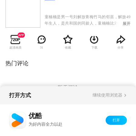
童楠楠是男一号刘解放青梅竹马的邻居，解放49
年生人，是共和国的同龄人，童楠楠比刘解放小
展开
几岁，整天跟在刘解放身后，像个小跟班，刘解
放也一直把童楠楠当成小孩儿。但殊不知在时尚
女性童楠楠的心中，早已经暗暗萌发了对刘解放
超清画质
收藏
下载
分享
31
哥哥的爱慕之情，但这时的解放心里全是“大事
儿”，为了实现理想义无反顾的去当兵了。军人也
要谈婚论嫁，童楠楠始终不忘解放，但是刘解放
热门评论
最终是否能明白童楠楠的心意，是否能选择她作
为自己的终身伴侣呢。这就要在故事里找答案
了。
暂无评论
打开方式
继续使用浏览器
Copyright©
2026
优酷 youku.com
版权所有
优酷
京ICP备06050721号-1
打开
为好内容全力以赴