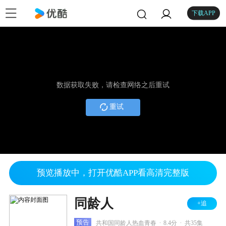
下载APP
数据获取失败，请检查网络之后重试
重试
预览播放中，打开优酷APP看高清完整版
同龄人
+追
.
.
预告
共和国同龄人热血青春
8.4分
共35集