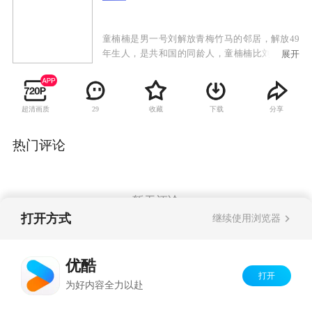
童楠楠是男一号刘解放青梅竹马的邻居，解放49
年生人，是共和国的同龄人，童楠楠比刘解放小
展开
几岁，整天跟在刘解放身后，像个小跟班，刘解
放也一直把童楠楠当成小孩儿。但殊不知在时尚
女性童楠楠的心中，早已经暗暗萌发了对刘解放
超清画质
收藏
下载
分享
29
哥哥的爱慕之情，但这时的解放心里全是“大事
儿”，为了实现理想义无反顾的去当兵了。军人也
要谈婚论嫁，童楠楠始终不忘解放，但是刘解放
热门评论
最终是否能明白童楠楠的心意，是否能选择她作
为自己的终身伴侣呢。这就要在故事里找答案
了。
暂无评论
打开方式
继续使用浏览器
Copyright©
2026
优酷 youku.com
版权所有
优酷
京ICP备06050721号-1
打开
为好内容全力以赴