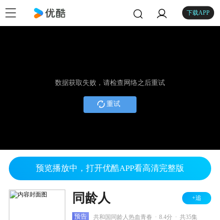
下载APP
数据获取失败，请检查网络之后重试
重试
预览播放中，打开优酷APP看高清完整版
同龄人
+追
.
.
预告
共和国同龄人热血青春
8.4分
共35集