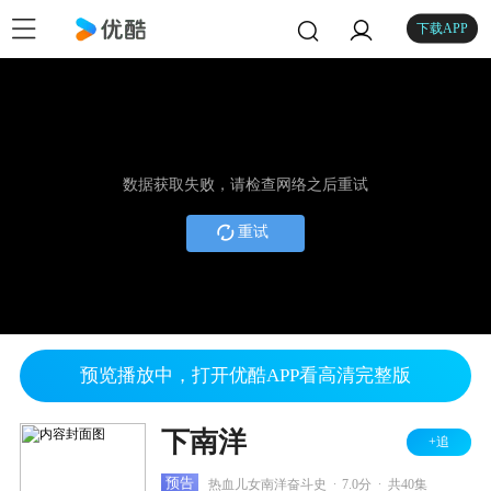
下载APP
数据获取失败，请检查网络之后重试
重试
预览播放中，打开优酷APP看高清完整版
下南洋
+追
.
.
预告
热血儿女南洋奋斗史
7.0分
共40集