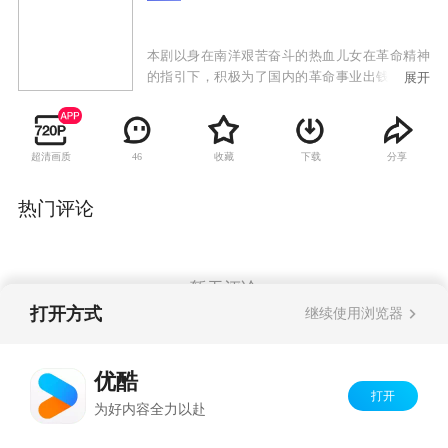
本剧以身在南洋艰苦奋斗的热血儿女在革命精神
的指引下，积极为了国内的革命事业出钱出力，
展开
最终在革命党人朱瑾(隋俊波 饰)的正确指引下全
都积极投身革命事业，为新中国最终的伟大胜利
做出了不可磨灭的贡献为内容核心，以黄圣依、
超清画质
收藏
下载
分享
46
佟大为饰演青梅竹马的恋人陶舒燕与简肇庆的凄
美的爱情故事为主线。在剧中简肇庆从懵懂的少
年，到与青梅竹马的恋人陶舒燕生离死别下南
热门评论
洋，而后陶舒燕为爱赴南洋寻简肇庆，正当二人
久别重逢喜极而泣之际，却爆出两家祖上的恩怨
世仇又使有情人却成劳燕分飞，后经两人情真意
笃相思相守的冲破封建牢笼又有情人终成眷属，
暂无评论
最终却因误会而演绎了一场罗密欧与朱丽叶的悲
打开方式
继续使用浏览器
剧恋情。
Copyright©
2026
优酷 youku.com
版权所有
优酷
京ICP备06050721号-1
打开
为好内容全力以赴