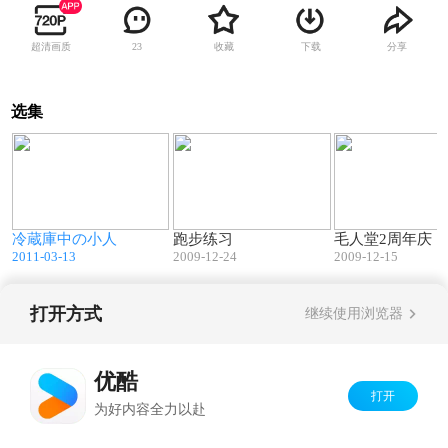
超清画质
收藏
下载
分享
23
选集
2
07:22
00:01
冷蔵庫中の小人
跑步练习
毛人堂2周年庆！
2011-03-13
2009-12-24
2009-12-15
打开方式
继续使用浏览器
Copyright©
2026
优酷 youku.com
版权所有
京ICP备06050721号-1
优酷
打开
为好内容全力以赴