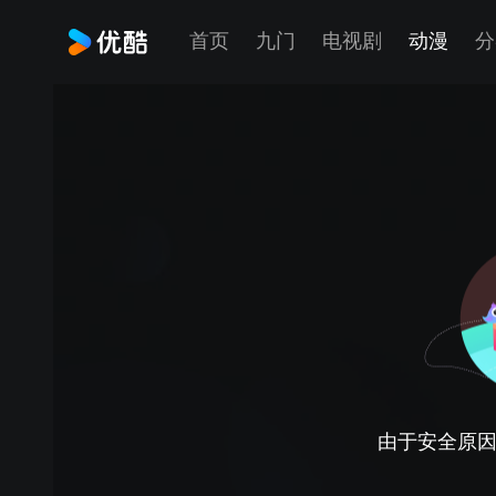
首页
九门
电视剧
动漫
分
由于安全原