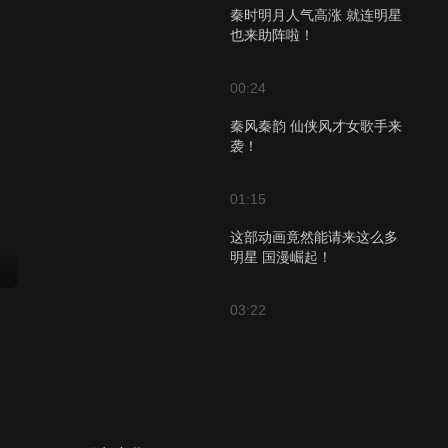
秦时明月人气高涨 就连明星
也来助阵啦！
00:24
秦风秦韵 仙侠风才女歌手来
袭！
01:15
这部动画竟然能请来这么多
明星 国漫崛起！
03:22
情歌王子携手秦时明月 打造
最秦风ED
01:38