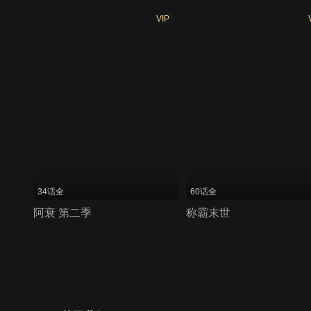
VIP
34话全
60话全
阿衰 第二季
称霸末世