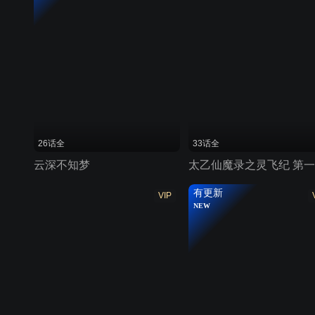
26话全
33话全
云深不知梦
太乙仙魔录之灵飞纪 第
有更新
VIP
NEW