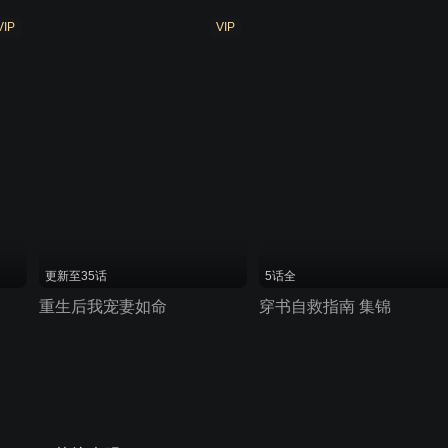
VIP
VIP
更新至35话
5话全
重生后我宠妻如命
穿书自救指南 集锦