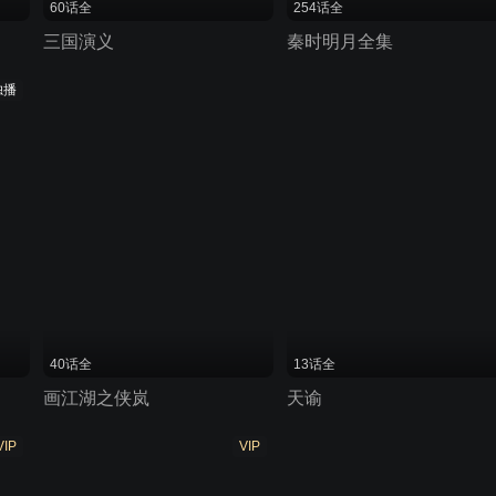
60话全
254话全
三国演义
秦时明月全集
独播
40话全
13话全
画江湖之侠岚
天谕
VIP
VIP