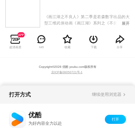
《画江湖之不良人》第二季是若森数字出品的大
型三维武侠动画《画江湖》系列之《不良人》的
展开
第二部作品。龙泉宝藏重现于世，不良人、玄冥
教、通文馆、幻音坊、天师府等江湖势力闻风而
动！问诸王，谁能扬刀立马号令天下！大唐遗孤
超清画质
收藏
下载
分享
649
李星云这个龙泉宝藏的关键人物，是再造大唐盛
世还是退隐江湖？林轩与子凡是否能解开误会再
续情缘？天机难测，世人为棋，《画江湖之不良
Copyright©
2026
优酷 youku.com
版权所有
人》第二季继续为你演绎浪漫而辉煌的中国式传
京ICP备06050721号-1
奇武侠！
打开方式
继续使用浏览器
优酷
打开
为好内容全力以赴