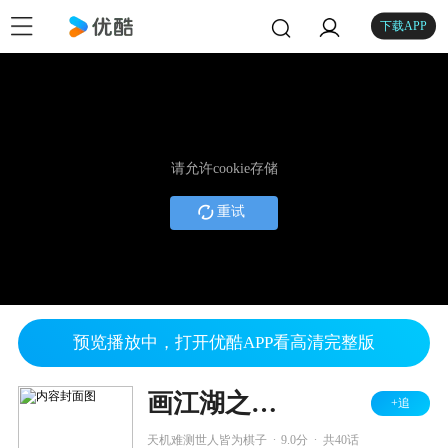
下载APP
请允许cookie存储
重试
预览播放中，打开优酷APP看高清完整版
画江湖之不良人 第二季
+追
.
.
天机难测世人皆为棋子
9.0分
共40话