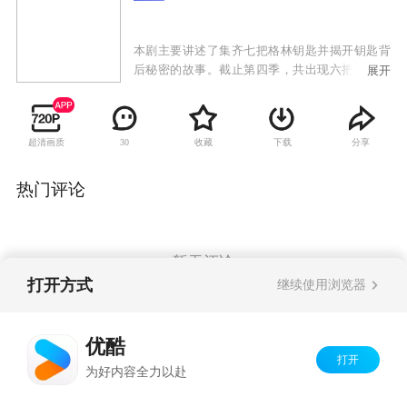
本剧主要讲述了集齐七把格林钥匙并揭开钥匙背
后秘密的故事。截止第四季，共出现六把钥匙，
展开
两把在格林手中，四把在皇室手中，剩下的一把
所在未知。
超清画质
收藏
下载
分享
30
热门评论
暂无评论
打开方式
继续使用浏览器
Copyright©
2026
优酷 youku.com
版权所有
优酷
京ICP备06050721号-1
打开
为好内容全力以赴