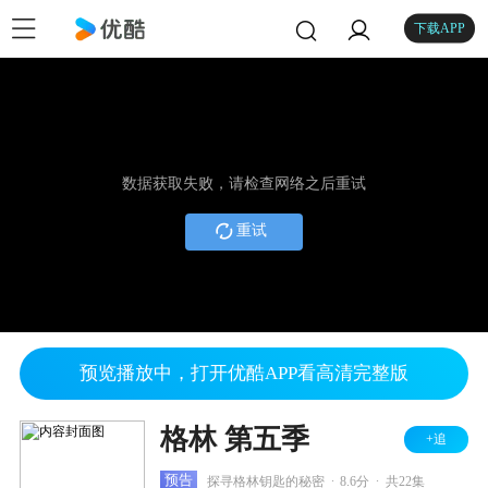
下载APP
数据获取失败，请检查网络之后重试
重试
预览播放中，打开优酷APP看高清完整版
格林 第五季
+追
.
.
预告
探寻格林钥匙的秘密
8.6分
共22集