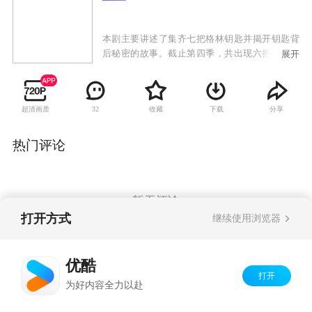
本剧主要讲述了集齐七把格林钥匙并揭开钥匙背
后秘密的故事。截止第四季，共出现六把钥匙，
展开
两把在格林手中，四把在皇室手中，剩下的一把
所在未知。
超清画质
收藏
下载
分享
32
热门评论
暂无评论
打开方式
继续使用浏览器
Copyright©
2026
优酷 youku.com
版权所有
优酷
京ICP备06050721号-1
打开
为好内容全力以赴