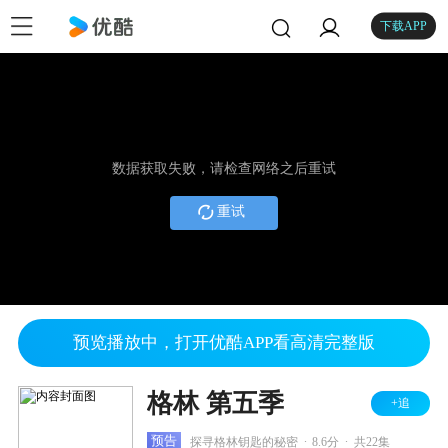
下载APP
数据获取失败，请检查网络之后重试
重试
预览播放中，打开优酷APP看高清完整版
格林 第五季
+追
.
.
预告
探寻格林钥匙的秘密
8.6分
共22集