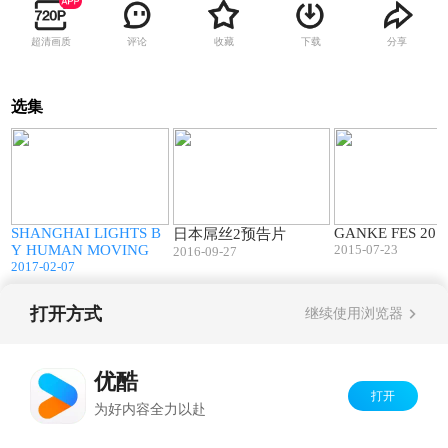
超清画质
评论
收藏
下载
分享
选集
2
01:59
04:06
SHANGHAI LIGHTS B
GANKE FES 201
日本屌丝2预告片
Y HUMAN MOVING
2015-07-23
2016-09-27
2017-02-07
打开方式
继续使用浏览器
Copyright©
2026
优酷 youku.com
版权所有
京ICP备06050721号-1
优酷
打开
为好内容全力以赴