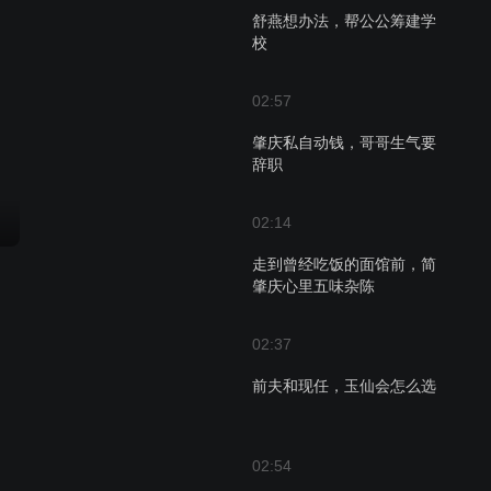
舒燕想办法，帮公公筹建学
校
02:57
肇庆私自动钱，哥哥生气要
辞职
02:14
走到曾经吃饭的面馆前，简
肇庆心里五味杂陈
02:37
前夫和现任，玉仙会怎么选
02:54