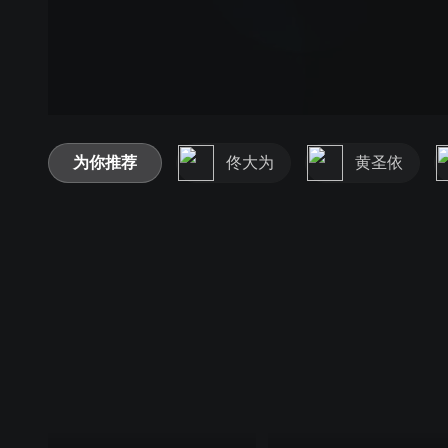
为你推荐
佟大为
黄圣依