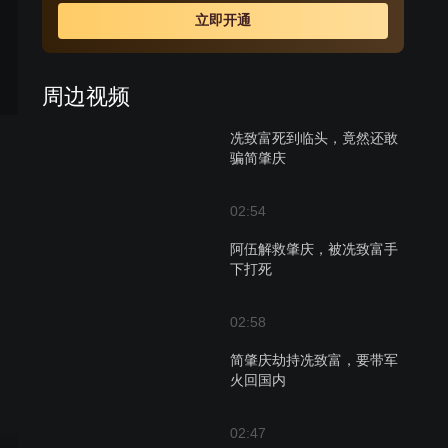
别重逢喜极而泣之际，却爆出两家祖上的恩怨世仇又使有
立即开通
情人却成劳燕分飞，后经两人情真意笃相思相守的冲破封
建牢笼又有情人终成眷属，最终却因误会而演绎了一场罗
密欧与朱丽叶的悲剧恋情。
周边视频
冼致富死到临头，竟然还敢
骗简肇庆
02:54
阿伍解救肇庆，被冼致富手
下打死
02:58
简肇庆劫持冼致富，要带军
火回国内
02:47