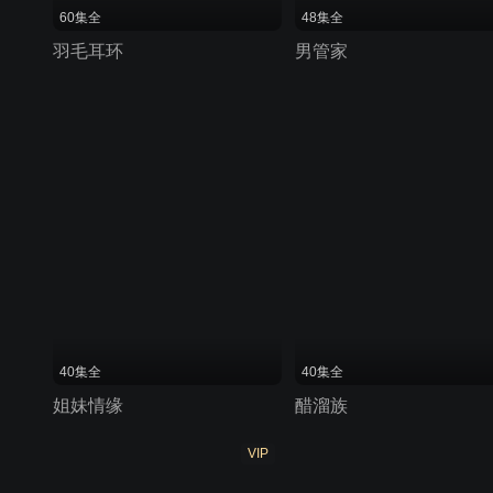
60集全
48集全
羽毛耳环
男管家
40集全
40集全
姐妹情缘
醋溜族
VIP