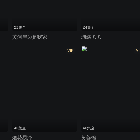
22集全
24集全
黄河岸边是我家
蝴蝶飞飞
VIP
VI
40集全
40集全
烟花易冷
芙蓉锦