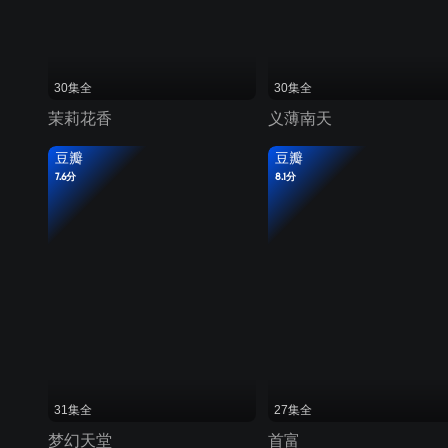
30集全
30集全
茉莉花香
义薄南天
豆瓣
豆瓣
7.6分
8.1分
31集全
27集全
梦幻天堂
首富