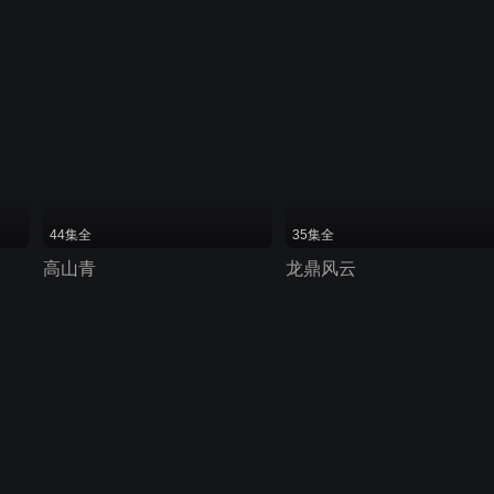
44集全
35集全
高山青
龙鼎风云