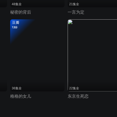
48集全
21集全
秘密的背后
一言为定
豆瓣
7.3分
36集全
22集全
格格的女儿
东京生死恋