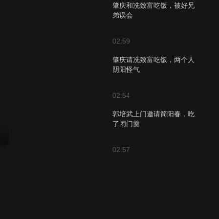
肇庆和冼致富吃饭，被好兄
弟误会
02:59
肇庆请冼致富吃饭，两个人
阴阳怪气
02:54
郭培武上门邀请简阳春，吃
了闭门羹
02:57
地皮丁再见冼致富，被收之
麾下
02:55