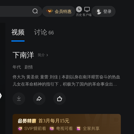
会员特惠
登录
历史
客户端
视频
讨论
66
下南洋
简介
年代
剧情
佟大为 黄圣依 童蕾 刘佳 | 本剧以身在南洋艰苦奋斗的热血
儿女在革命精神的指引下，积极为了国内的革命事业出钱
出力，最终在革命党人朱瑾(隋俊波 饰)的正确指引下全都
积极投身革命事业，为新中国最终的伟大胜利做出了不可
磨灭的贡献为内容核心，以黄圣依、佟大为饰演青梅竹马
的恋人陶舒燕与简肇庆的凄美的爱情故事为主线。在剧中
简肇庆从懵懂的少年，到与青梅竹马的恋人陶舒燕生离死
首3月每月15元
别下南洋，而后陶舒燕为爱赴南洋寻简肇庆，正当二人久