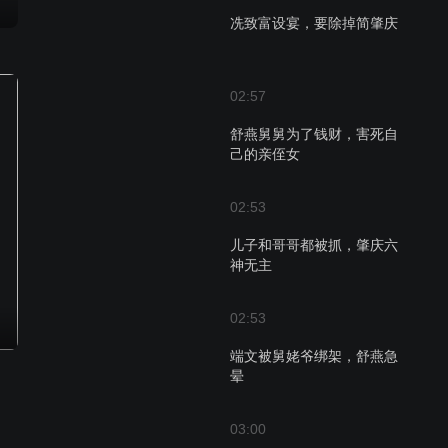
冼致富设宴，要除掉简肇庆
02:57
舒燕舅舅为了钱财，害死自
己的亲侄女
02:53
儿子和哥哥都被抓，肇庆六
神无主
02:53
端文被舅姥爷绑架，舒燕急
晕
03:00