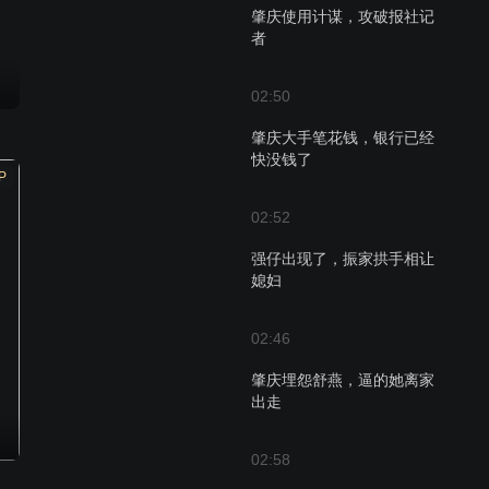
肇庆使用计谋，攻破报社记
者
02:50
肇庆大手笔花钱，银行已经
快没钱了
P
02:52
强仔出现了，振家拱手相让
媳妇
02:46
肇庆埋怨舒燕，逼的她离家
出走
02:58