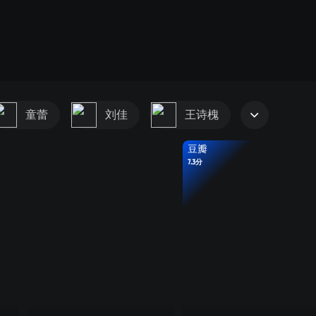
童蕾
刘佳
王诗槐
豆瓣
7.3分