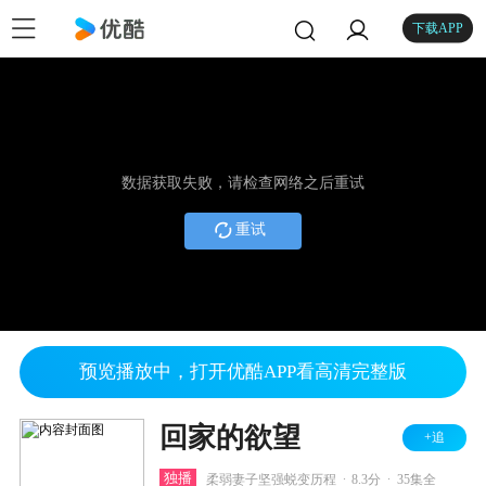
下载APP
数据获取失败，请检查网络之后重试
重试
预览播放中，打开优酷APP看高清完整版
回家的欲望
+追
.
.
独播
柔弱妻子坚强蜕变历程
8.3分
35集全