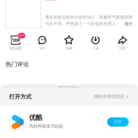
重生的林品如努力改变自己，形象和气质都变得
与众不同，俨然成了一个自信的女强人，她的脱
展开
胎换骨瞒过了所有人。痛失爱女的高虹当林品如
是女儿，细心调教，林品如为了答谢高虹的栽
培，竭尽所能帮助高虹经营事业，高虹极为欣
超清画质
收藏
下载
分享
3432
慰，高文彦则对林品如渐生情愫。当艾莉发现变
脸后假借高珊珊之名的林品如和洪世贤往来密
切，她为维护自己的婚姻，几次试图想要揭穿林
热门评论
品如的真面目，但终究徒劳无功。此时艾莉却检
查出罹患癌症，林品如很心疼艾莉，并与洪世贤
一起鼓励艾莉跟病魔抗争，艾莉在林品如的感化
下认识到了自己犯的错，并把儿子洪尚恩托付给
暂无评论
她照顾，林品如也放下了心结，答应会将洪尚恩
打开方式
继续使用浏览器
视为己出，好好培养。林品如最终情定高文彦，
婚礼上，洋溢着欢乐、幸福……
Copyright©
2026
优酷 youku.com
版权所有
优酷
京ICP备06050721号-1
打开
为好内容全力以赴