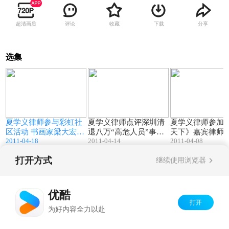
超清画质
评论
收藏
下载
分享
选集
5
00:30
04:05
夏学义律师参与彩虹社
夏学义律师点评深圳清
夏学义律师参加
区活动 书画家梁大宏挥
退八万“高危人员”事件
天下》嘉宾律师
2011-04-18
2011-04-14
2011-04-08
毫赠《法观天下》墨宝
（法观天下）
活动花絮
打开方式
继续使用浏览器
Copyright©
2026
优酷 youku.com
版权所有
京ICP备06050721号-1
优酷
打开
为好内容全力以赴