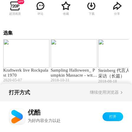
超清画质
评论
收藏
下载
分享
选集
48:14
07:04
Kraftwerk live Rockpala
Sampling Halloween_ P
Steinberg 代
st 1970
umpkin Massacre - with
采访（长篇）
2020-05-07
Digitakt
2018-10-31
2018-08-18
打开方式
继续使用浏览器
Copyright©
2026
优酷 youku.com
版权所有
京ICP备06050721号-1
优酷
打开
为好内容全力以赴