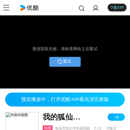
下载APP
数据获取失败，请检查网络之后重试
重试
预览播放中，打开优酷APP看高清完整版
我的狐仙老婆 第一季
+追
.
.
独播
狐仙帮助少年制霸校园
8.1分
30集全