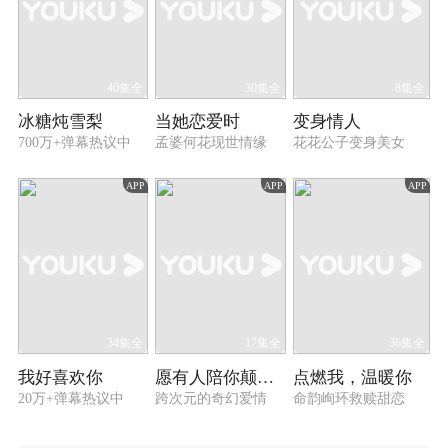
40集全
30集全
8集全
冰糖炖雪梨
当她恋爱时
变身情人
700万+弹幕热议中
孟婆何花现世情缘
花花公子变身美女
APP
APP
APP
34集全
17集全
36集全
我好喜欢你
愿有人陪你颠沛流离
点燃我，温暖你
20万+弹幕热议中
跨次元的奇幻爱情
命韵峋环救赎甜恋