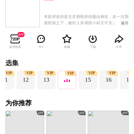
本剧讲述的是古灵精怪的俏狐仙林彤，在一次阴
差阳错之下，被封入呆萌胆小却又不失正义感的
展开
宅男刘弈的右手中，从此刘弈的人生急速逆转，
一步步成长为少年英雄，俘获各色美女，最终成
为人生赢家的故事。
超清画质
收藏
下载
分享
951
选集
VIP
VIP
VIP
VIP
VIP
V
VIP
11
12
13
15
16
17
为你推荐
APP
APP
APP