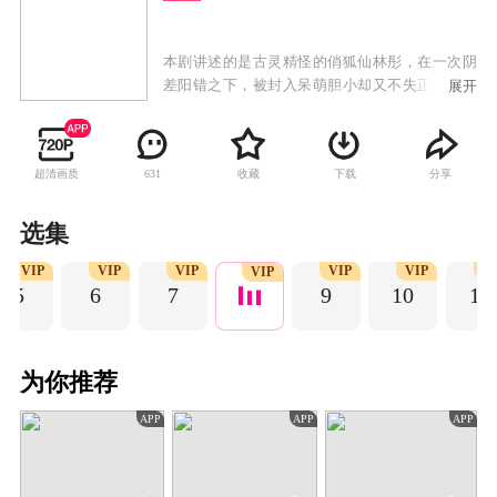
本剧讲述的是古灵精怪的俏狐仙林彤，在一次阴
差阳错之下，被封入呆萌胆小却又不失正义感的
展开
宅男刘弈的右手中，从此刘弈的人生急速逆转，
一步步成长为少年英雄，俘获各色美女，最终成
为人生赢家的故事。
超清画质
收藏
下载
分享
631
选集
VIP
VIP
VIP
VIP
VIP
V
VIP
5
6
7
9
10
11
为你推荐
APP
APP
APP