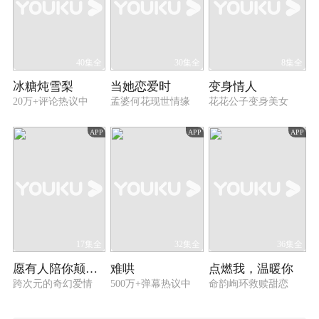
40集全
30集全
8集全
冰糖炖雪梨
当她恋爱时
变身情人
20万+评论热议中
孟婆何花现世情缘
花花公子变身美女
APP
APP
APP
17集全
32集全
36集全
愿有人陪你颠沛流离
难哄
点燃我，温暖你
跨次元的奇幻爱情
500万+弹幕热议中
命韵峋环救赎甜恋