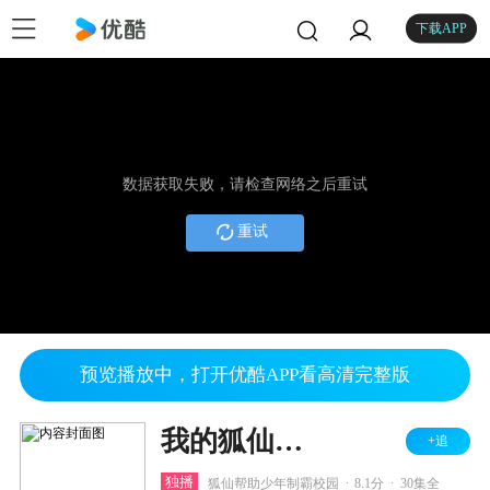
下载APP
数据获取失败，请检查网络之后重试
重试
预览播放中，打开优酷APP看高清完整版
我的狐仙老婆 第一季
+追
.
.
独播
狐仙帮助少年制霸校园
8.1分
30集全