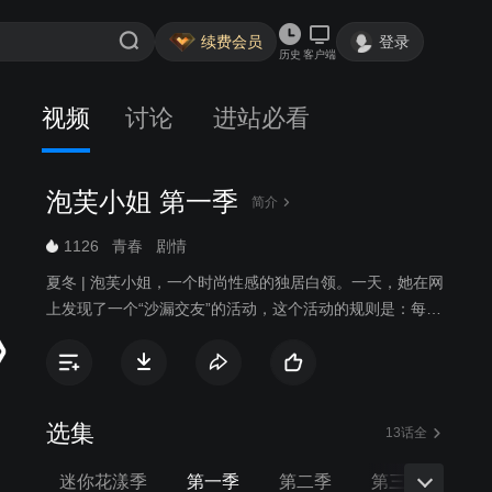
续费会员
登录
历史
客户端
视频
讨论
进站必看
泡芙小姐 第一季
简介
1126
青春
剧情
夏冬 | 泡芙小姐，一个时尚性感的独居白领。一天，她在网
上发现了一个“沙漏交友”的活动，这个活动的规则是：每个
参加者都有机会与所有参加活动的异性进行交谈，交谈时
间为一次沙漏计时的时间。泡芙小姐参加了该活动，一开
始遇到的都是各种各样的怪男人。后来她遇到一个感觉不
错的男人，后来这个男人在网上跟她表白。他表示自己在
选集
13话全
网上的所有言论都是真实的，泡芙小姐决定和他玩一个游
戏，“真心话大冒险”，对方说真心话，泡芙小姐玩大冒险，
迷你花漾季
第一季
第二季
第三季
第