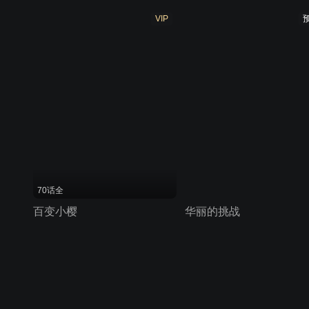
VIP
70话全
百变小樱
华丽的挑战