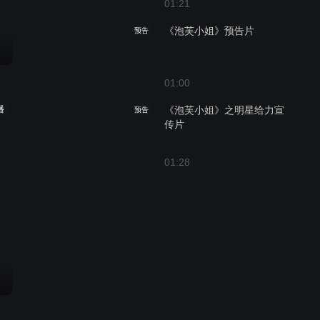
01:21
《泡芙小姐》预告片
预告
01:00
播
《泡芙小姐》之明星给力宣
预告
传片
01:28