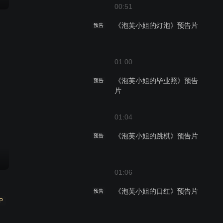
00:51
《泡芙小姐的灯泡》预告片
预告
01:00
《泡芙小姐的毕业照》预告
预告
片
01:04
《泡芙小姐的跳棋》预告片
预告
01:06
《泡芙小姐的口红》预告片
预告
P