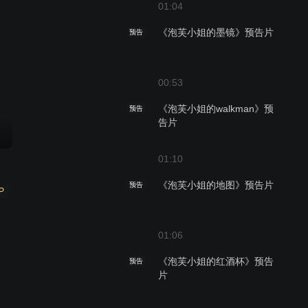
01:04
《泡芙小姐的墨镜》预告片
预告
00:53
《泡芙小姐的walkman》预
预告
告片
01:10
《泡芙小姐的地图》预告片
预告
P
01:06
《泡芙小姐的红酒杯》预告
预告
片