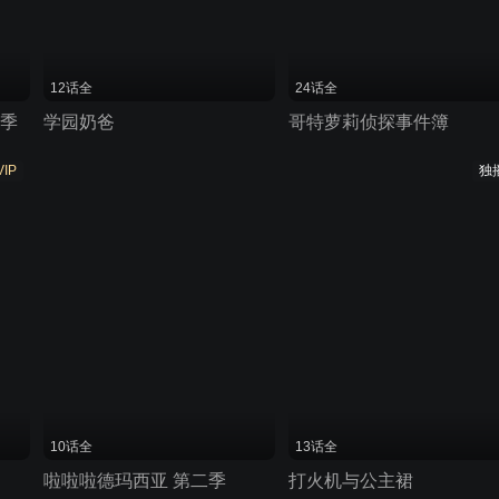
12话全
24话全
三季
学园奶爸
哥特萝莉侦探事件簿
VIP
独
10话全
13话全
啦啦啦德玛西亚 第二季
打火机与公主裙