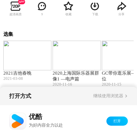
超清画质
收藏
下载
分享
9
选集
78:08
04:15
2021吉他春晚
2020上海国际乐器展群
GC带你逛乐展—
2021-03-08
像1 —电声篇
位
2020-11-16
2020-11-15
打开方式
继续使用浏览器
Copyright©
2026
优酷 youku.com
版权所有
京ICP备06050721号-1
优酷
打开
为好内容全力以赴