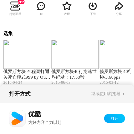
超清画质
收藏
下载
分享
40
选集
05:32
00:29
俄罗斯方块 全程盲打通
俄罗斯方块40行竞速世
俄罗斯方块 40行 2
关死亡模式999 by Ques
界纪录：17.50秒
秒/3.60pps
tionMark
2016-04-24
2015-06-03
2015-03-12
打开方式
继续使用浏览器
Copyright©
2026
优酷 youku.com
版权所有
京ICP备06050721号-1
优酷
打开
为好内容全力以赴