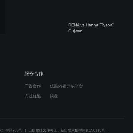
RENA vs Hanna "Tyson"
Gujwan
村田夏南子 vs 中井RIN
服务合作
广告合作
优酷内容开放平台
那須川天心 vs Nikita Sapun
入驻优酷
娱盘
山本美憂 vs Andy Nyuyen
）字第266号
出版物经营许可证：新出发京批字第直150118号