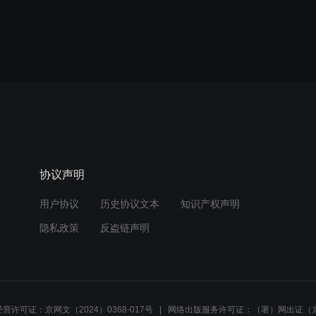
协议声明
用户协议
历史协议文本
知识产权声明
隐私政策
反盗链声明
营许可证：京网文（2024）0368-017号
网络出版服务许可证：（署）网出证（京