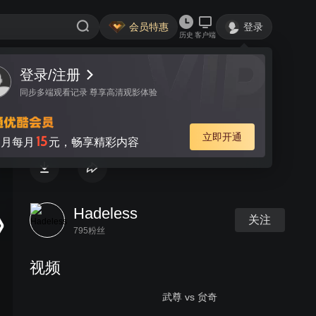
会员特惠
登录
历史
客户端
登录/注册
视频
讨论
同步多端观看记录 尊享高清观影体验
キックの鬼 沢村忠の真実
立即开通
15
月每月
元，畅享精彩内容
Hadeless
关注
795粉丝
视频
武尊 vs 贠奇