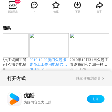
超清画质
收藏
下载
分享
7
选集
04:54
02:28
00:33
久游员工询问主管
2010.12.29厦门久游搬
2010年12月31日久游主
妮为什么搬走电脑
走员工工作用电脑强迫
管说我们和九城一样是
1-28
2011-01-28
2011-01-28
签解除劳动合同协议书
不怕被骂的
打开方式
继续使用浏览器
Copyright©
2026
优酷 youku.com
版权所有
京ICP备06050721号-1
优酷
打开
为好内容全力以赴