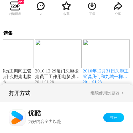
超清画质
收藏
下载
分享
2
选集
04:54
02:28
00:33
久游员工询问主管
2010.12.29厦门久游搬
2010年12月31日久游主
妮为什么搬走电脑
走员工工作用电脑强迫
管说我们和九城一样是
1-28
2011-01-28
2011-01-28
签解除劳动合同协议书
不怕被骂的
打开方式
继续使用浏览器
Copyright©
2026
优酷 youku.com
版权所有
京ICP备06050721号-1
优酷
打开
为好内容全力以赴