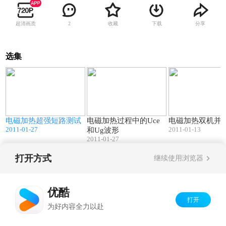
超清画质
收藏
下载
分享
2
选集
7
15:34
03:16
电磁加热超强短路测试
电磁加热过程中的Uce
电磁加热双机并
2011-01-27
2011-01-13
和Ug波形
2011-01-27
打开方式
继续使用浏览器
Copyright©
2026
优酷 youku.com
版权所有
京ICP备06050721号-1
优酷
打开
为好内容全力以赴