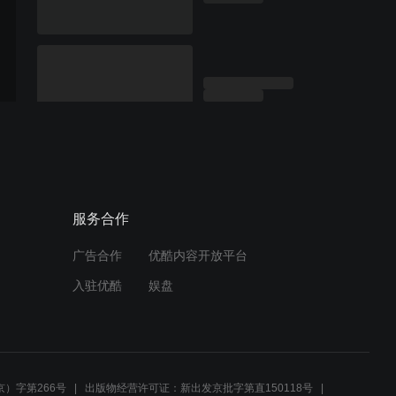
服务合作
广告合作
优酷内容开放平台
入驻优酷
娱盘
）字第266号
出版物经营许可证：新出发京批字第直150118号