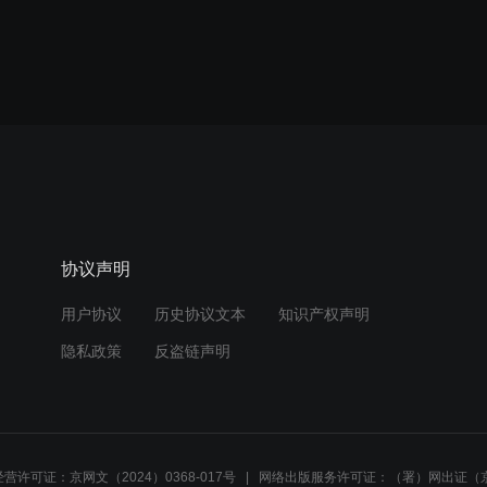
协议声明
用户协议
历史协议文本
知识产权声明
隐私政策
反盗链声明
营许可证：京网文（2024）0368-017号
网络出版服务许可证：（署）网出证（京